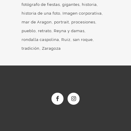
fotógrafo de fiestas
gigantes
historia
historia de una foto
Imagen corporativa
mar de Aragon
portrait
procesiones
pueblo
retrato
Reyna y damas
rondalla caspolina
Ruiz
san roque
tradición
Zaragoza