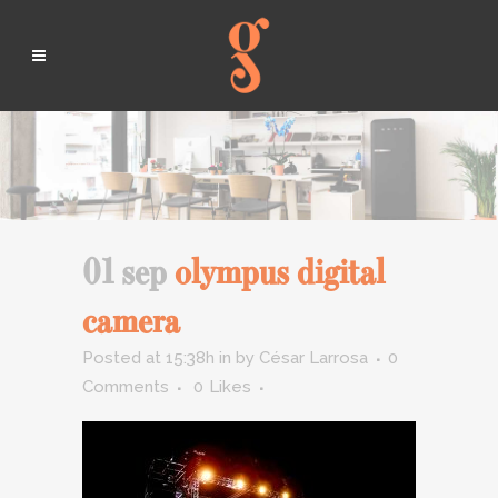
01 sep
olympus digital
camera
Posted at 15:38h
in
by
César Larrosa
0
Comments
0
Likes