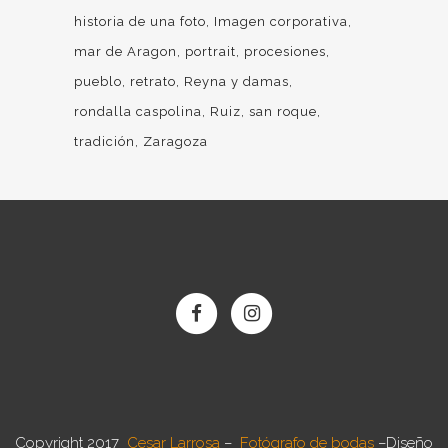
historia de una foto
Imagen corporativa
mar de Aragon
portrait
procesiones
pueblo
retrato
Reyna y damas
rondalla caspolina
Ruiz
san roque
tradición
Zaragoza
Copyright 2017
Cesar Larrosa
–
Fotógrafo de bodas
–
Diseño