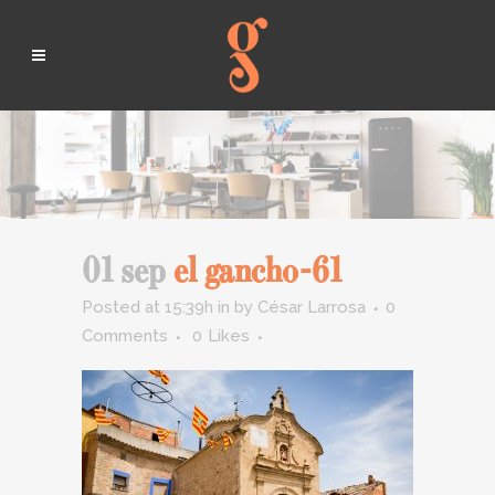
01 sep
el gancho-61
Posted at 15:39h
in
by
César Larrosa
0
Comments
0
Likes