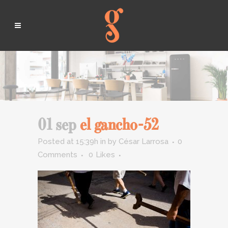
01 sep
el gancho-52
Posted at 15:39h
in
by
César Larrosa
0
Comments
0
Likes