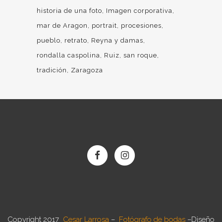
historia de una foto
Imagen corporativa
mar de Aragon
portrait
procesiones
pueblo
retrato
Reyna y damas
rondalla caspolina
Ruiz
san roque
tradición
Zaragoza
Copyright 2017
Cesar Larrosa
–
Fotógrafo de bodas
–
Diseño