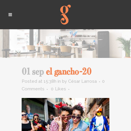
01 sep
el gancho-20
Posted at 15:38h
in
by
César Larrosa
0
Comments
0
Likes