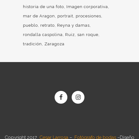
historia de una foto
Imagen corporativa
mar de Aragon
portrait
procesiones
pueblo
retrato
Reyna y damas
rondalla caspolina
Ruiz
san roque
tradición
Zaragoza
Copyright 2017
Cesar Larrosa
–
Fotógrafo de bodas
–
Diseño