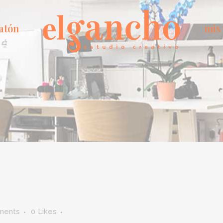
atón
mis
ments
0
Likes