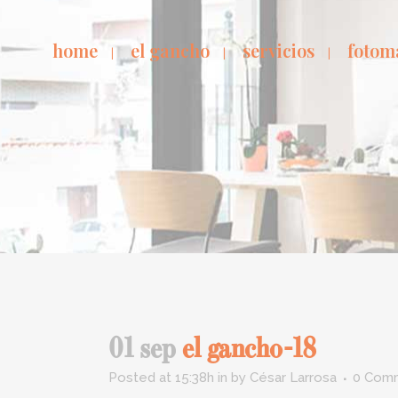
home
el gancho
servicios
fotom
01 sep
el gancho-18
Posted at 15:38h
in
by
César Larrosa
0 Com