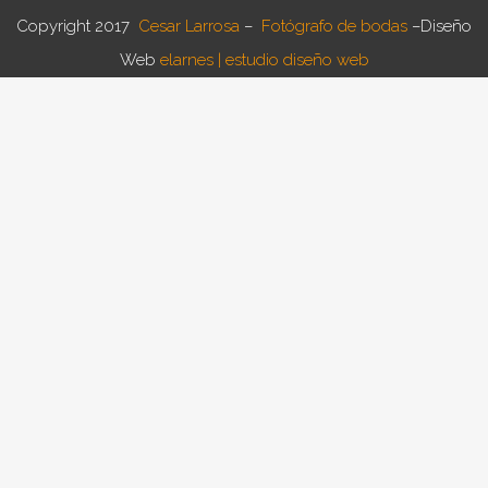
Copyright 2017
Cesar Larrosa
–
Fotógrafo de bodas
–
Diseño
Web
elarnes | estudio diseño web