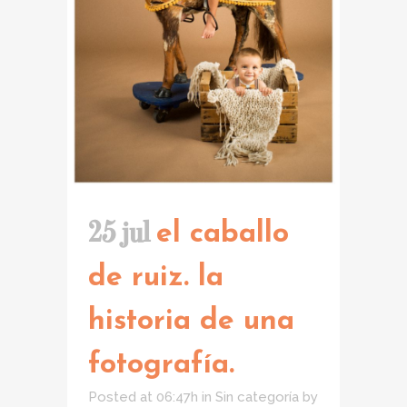
25 jul
el caballo
de ruiz. la
historia de una
fotografía.
Posted at 06:47h
in
Sin categoría
by