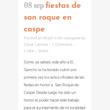
08 sep
fiestas de
san roque en
caspe
Posted at 08:31h
in
Sin categoría
by
César Larrosa
1 Comment
1
Like
Share
Como ya sabeis, este año a El
Gancho le ha tocado cubrir por
primera vez los actos oficiales de las
fiestas en honor a San Roque de
Caspe. Desde luego ha sido un
honor el poder hacer este trabajo
para el ayuntamiento de mi localidad